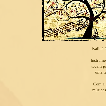
Kalibé 
Instrume
tocam ju
uma me
Com a c
músicas 