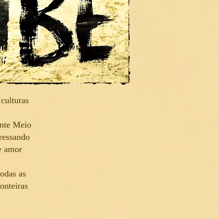
culturas
ente Meio
pressando
 e amor
odas as
onteiras